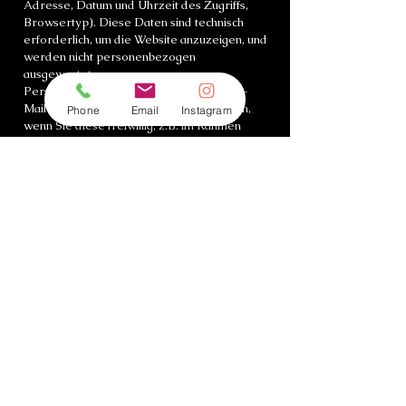
Adresse, Datum und Uhrzeit des Zugriffs,
Browsertyp). Diese Daten sind technisch
erforderlich, um die Website anzuzeigen, und
werden nicht personenbezogen
ausgewertet.
Personenbezogene Daten (wie Name, E-
Mail-Adresse) werden nur dann erhoben,
Phone
Email
Instagram
wenn Sie diese freiwillig, z.B. im Rahmen
einer Kontaktanfrage oder beim Kauf eines
Kunstwerks, angeben.
2. Verwendung der Daten
Die von Ihnen übermittelten
personenbezogenen Daten werden
ausschließlich zur Bearbeitung Ihrer Anfrage
oder Bestellung verwendet und nicht an
Dritte weitergegeben, sofern keine
gesetzliche Verpflichtung besteht.
3. Zahlungsdaten
Für den Kauf meiner Kunstwerke werden
Zahlungsdaten ausschließlich über sichere
Drittanbieter (z.B. PayPal, Stripe)
verarbeitet. Ich erhalte nur die für die
Abwicklung notwendigen Informationen, wie
Name und Zahlungsstatus. Die